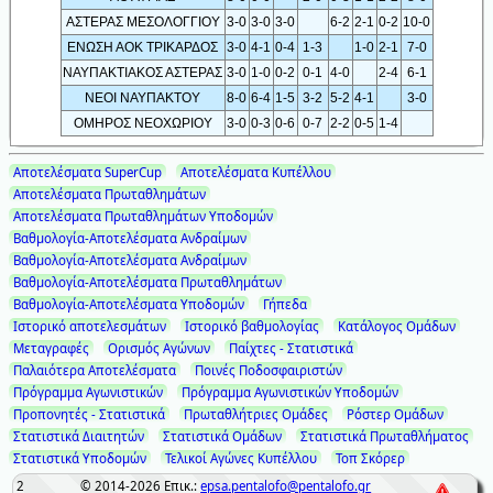
ΑΣΤΕΡΑΣ ΜΕΣΟΛΟΓΓΙΟΥ
3-0
3-0
3-0
6-2
2-1
0-2
10-0
ΕΝΩΣΗ ΑΟΚ ΤΡΙΚΑΡΔΟΣ
3-0
4-1
0-4
1-3
1-0
2-1
7-0
ΝΑΥΠΑΚΤΙΑΚΟΣ ΑΣΤΕΡΑΣ
3-0
1-0
0-2
0-1
4-0
2-4
6-1
ΝΕΟΙ ΝΑΥΠΑΚΤΟΥ
8-0
6-4
1-5
3-2
5-2
4-1
3-0
ΟΜΗΡΟΣ ΝΕΟΧΩΡΙΟΥ
3-0
0-3
0-6
0-7
2-2
0-5
1-4
Αποτελέσματα SuperCup
Αποτελέσματα Κυπέλλου
Αποτελέσματα Πρωταθλημάτων
Αποτελέσματα Πρωταθλημάτων Υποδομών
Βαθμολογία-Αποτελέσματα Ανδραίμων
Βαθμολογία-Αποτελέσματα Ανδραίμων
Βαθμολογία-Αποτελέσματα Πρωταθλημάτων
Βαθμολογία-Αποτελέσματα Υποδομών
Γήπεδα
Ιστορικό αποτελεσμάτων
Ιστορικό βαθμολογίας
Κατάλογος Ομάδων
Μεταγραφές
Ορισμός Αγώνων
Παίχτες - Στατιστικά
Παλαιότερα Αποτελέσματα
Ποινές Ποδοσφαιριστών
Πρόγραμμα Αγωνιστικών
Πρόγραμμα Αγωνιστικών Υποδομών
Προπονητές - Στατιστικά
Πρωταθλήτριες Ομάδες
Ρόστερ Ομάδων
Στατιστικά Διαιτητών
Στατιστικά Ομάδων
Στατιστικά Πρωταθλήματος
Στατιστικά Υποδομών
Τελικοί Αγώνες Κυπέλλου
Τοπ Σκόρερ
2
© 2014-2026
Επικ.:
epsa.pentalofo@pentalofo.gr