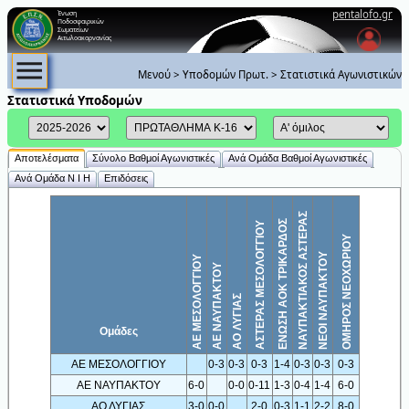
pentalofo.gr
Ένωση
Ποδοσφαιρικών
Σωματείων
Αιτωλοακαρνανίας
Μενού
>
Υποδομών Πρωτ.
>
Στατιστικά Αγωνιστικών
Στατιστικά Υποδομών
Αποτελέσματα
Σύνολο Βαθμοί Αγωνιστικές
Ανά Ομάδα Βαθμοί Αγωνιστικές
Ανά Ομάδα Ν Ι Η
Επιδόσεις
ΝΑΥΠΑΚΤΙΑΚΟΣ ΑΣΤΕΡΑΣ
ΕΝΩΣΗ ΑΟΚ ΤΡΙΚΑΡΔΟΣ
ΑΣΤΕΡΑΣ ΜΕΣΟΛΟΓΓΙΟΥ
ΟΜΗΡΟΣ ΝΕΟΧΩΡΙΟΥ
ΝΕΟΙ ΝΑΥΠΑΚΤΟΥ
ΑΕ ΜΕΣΟΛΟΓΓΙΟΥ
ΑΕ ΝΑΥΠΑΚΤΟΥ
ΑΟ ΛΥΓΙΑΣ
Ομάδες
ΑΕ ΜΕΣΟΛΟΓΓΙΟΥ
0-3
0-3
0-3
1-4
0-3
0-3
0-3
ΑΕ ΝΑΥΠΑΚΤΟΥ
6-0
0-0
0-11
1-3
0-4
1-4
6-0
ΑΟ ΛΥΓΙΑΣ
3-0
0-0
2-0
0-3
1-1
2-2
8-0