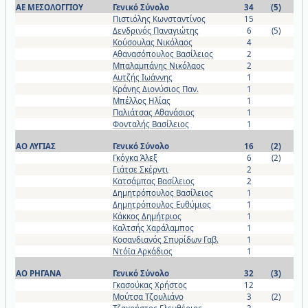
ΑΕ ΜΕΣΟΛΟΓΓΙΟΥ
Γενικό Σύνολο
34
(5)
Πιστιόλης Κωνσταντίνος
15
Δενδρινός Παναγιώτης
6
(5)
Κούσουλας Νικόλαος
4
Αθανασόπουλος Βασίλειος
2
Μπαλαμπάνης Νικόλαος
2
Αυτζής Ιωάννης
1
Κράνης Διονύσιος Παν.
1
Μπέλλος Ηλίας
1
Παλιάτσας Αθανάσιος
1
Φονταλής Βασίλειος
1
ΑΟ ΛΥΓΙΑΣ
Γενικό Σύνολο
16
(2)
Γκόγκα Άλεξ
6
(2)
Γιάτσε Σκέρντι
2
Κατσάμπας Βασίλειος
2
Δημητρόπουλος Βασίλειος
1
Δημητρόπουλος Ευθύμιος
1
Κάκκος Δημήτριος
1
Καλτσής Χαράλαμπος
1
Κοσανδιανός Σπυρίδων Γαβ.
1
Ντόϊα Αρκάδιος
1
ΑΟ ΡΗΓΑΝΑ
Γενικό Σύνολο
32
(3)
Γκασούκας Χρήστος
12
Μούτσα Τζουλιάνο
3
(2)