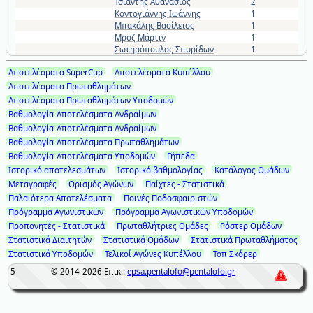
Τσιαντής Αθανάσιος
2
Κοντογιάννης Ιωάννης
1
Μπακάλης Βασίλειος
1
Μροζ Μάρτιν
1
Σωτηρόπουλος Σπυρίδων
1
Αποτελέσματα SuperCup
Αποτελέσματα Κυπέλλου
Αποτελέσματα Πρωταθλημάτων
Αποτελέσματα Πρωταθλημάτων Υποδομών
Βαθμολογία-Αποτελέσματα Ανδραίμων
Βαθμολογία-Αποτελέσματα Ανδραίμων
Βαθμολογία-Αποτελέσματα Πρωταθλημάτων
Βαθμολογία-Αποτελέσματα Υποδομών
Γήπεδα
Ιστορικό αποτελεσμάτων
Ιστορικό βαθμολογίας
Κατάλογος Ομάδων
Μεταγραφές
Ορισμός Αγώνων
Παίχτες - Στατιστικά
Παλαιότερα Αποτελέσματα
Ποινές Ποδοσφαιριστών
Πρόγραμμα Αγωνιστικών
Πρόγραμμα Αγωνιστικών Υποδομών
Προπονητές - Στατιστικά
Πρωταθλήτριες Ομάδες
Ρόστερ Ομάδων
Στατιστικά Διαιτητών
Στατιστικά Ομάδων
Στατιστικά Πρωταθλήματος
Στατιστικά Υποδομών
Τελικοί Αγώνες Κυπέλλου
Τοπ Σκόρερ
5
© 2014-2026
Επικ.:
epsa.pentalofo@pentalofo.gr