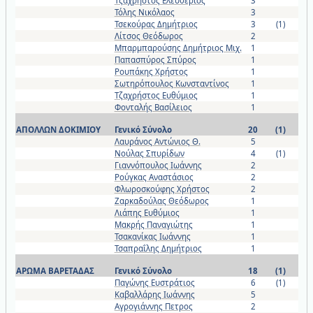
Τζαχρήστος Ελευθέριος
3
Τόλης Νικόλαος
3
Τσεκούρας Δημήτριος
3
(1)
Λίτσος Θεόδωρος
2
Μπαρμπαρούσης Δημήτριος Μιχ.
1
Παπασπύρος Σπύρος
1
Ρουπάκης Χρήστος
1
Σωτηρόπουλος Κωνσταντίνος
1
Τζαχρήστος Ευθύμιος
1
Φονταλής Βασίλειος
1
ΑΠΟΛΛΩΝ ΔΟΚΙΜΙΟΥ
Γενικό Σύνολο
20
(1)
Λαυράνος Αντώνιος Θ.
5
Νούλας Σπυρίδων
4
(1)
Γιαννόπουλος Ιωάννης
2
Ρούγκας Αναστάσιος
2
Φλωροσκούφης Χρήστος
2
Ζαρκαδούλας Θεόδωρος
1
Λιάπης Ευθύμιος
1
Μακρής Παναγιώτης
1
Τσακανίκας Ιωάννης
1
Τσαπραΐλης Δημήτριος
1
ΑΡΩΜΑ ΒΑΡΕΤΑΔΑΣ
Γενικό Σύνολο
18
(1)
Παγώνης Ευστράτιος
6
(1)
Καβαλλάρης Ιωάννης
5
Αγρογιάννης Πετρος
2