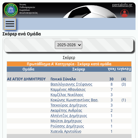
pentalofo.gr
Ένωση
Ποδοσφαιρικών
Σωματείων
Αιτωλοακαρνανίας
Σκόρερ ανά Ομάδα
Σκόρερ
Πρωτάθλημα Α' Κατηγορία - Σκόρερ κατά ομάδα
Ομάδα
Σκόρερ
Γκολ
Πέναλτι
ΑΕ ΑΓΙΟΥ ΔΗΜΗΤΡΙΟΥ
Γενικό Σύνολο
30
(4)
Βασιλόγιαννης Στέφανος
8
(3)
Καμμένος Αθανάσιος
7
Καμζέλας Νικόλαος
3
Κοκώνης Κωνσταντίνος Βασ.
3
(1)
Τσεκούρας Δημήτριος
3
Ακαρέπης Ανδρέας
2
Αλπέντζος Δημήτριος
1
Μούτσι Δημήτριος
1
Ρούσσης Δημήτριος
1
Χισενάι Αρντολίνο
1