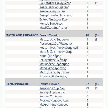
Ρουμπάτης Παναγιώτης
3
(1)
Κατινιώτης Δημήτριος
2
Κατσίκας Δημήτριος
2
Ζαχαρόπουλος Γεώργιος
1
Ζέλιος Νικόλαος Κων.
1
Κάκκος Βασίλειος
1
Μανδέλος Δημήτριος
1
ΕΝΩΣΗ ΑΟΚ ΤΡΙΚΑΡΔΟΣ
Γενικό Σύνολο
18
(3)
Μεταξούλης Βασίλειος
4
(3)
Πετρονικολός Αθανάσιος
3
Κοντοπάνος Παναγιώτης Ανδ.
2
Μεταξούλης Παναγιώτης
2
Ντόριζας Χάρης
2
Γεωργούσης Ιωάννης
1
Μαζαράκης Γεράσιμος
1
Ματσίγκας Χρήστος
1
Μεταξούλης Δημήτριος
1
Στράτος Αλέξανδρος
1
ΠΑΝΑΓΡΙΝΙΑΚΟΣ
Γενικό Σύνολο
57
(6)
Κοκώνης Σπυρίδων
29
(6)
Κούσης Εμμανουήλ
8
Κοσμάς Χαρίλαος
6
Αγγέλης Χρήστος Λαμ.
5
Μακρυπίδης Χρήστος
3