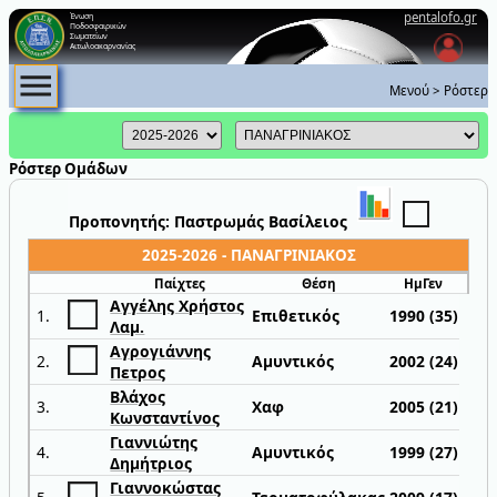
pentalofo.gr
Ένωση
Ποδοσφαιρικών
Σωματείων
Αιτωλοακαρνανίας
Μενού
>
Ρόστερ
Ρόστερ Ομάδων
Προπονητής: Παστρωμάς Βασίλειος
2025-2026 - ΠΑΝΑΓΡΙΝΙΑΚΟΣ
Παίχτες
Θέση
ΗμΓεν
Αγγέλης Χρήστος
1.
Επιθετικός
1990 (35)
Λαμ.
Αγρογιάννης
2.
Αμυντικός
2002 (24)
Πετρος
Βλάχος
3.
Χαφ
2005 (21)
Κωνσταντίνος
Γιαννιώτης
4.
Αμυντικός
1999 (27)
Δημήτριος
Γιαννοκώστας