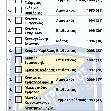
5.
Τερματοφύλακας
2009 (17)
Γεώργιος
Γκόλιας
6.
Αμυντικός
1985 (41)
Βασίλειος
Κοκώνης
7.
Αμυντικός
1994 (31)
Ευάγγελος
Κοκώνης
8.
Επιθετικός
1995 (30)
Σπυρίδων
Κοντογιάννης
9.
Μέσος
1996 (30)
Ιωάννης
10.
Κοσμάς Χαρίλαος
Επιθετικός
2003 (23)
Κούσης
11.
Επιθετικός
1992 (33)
Εμμανουήλ
12.
Κρανιάς Ανδρέας
Επιθετικός
1997 (28)
Κυριαζής
13.
Αμυντικός
2009 (17)
Χρήστος-Εφραίμ
Μακρυπίδης
14.
Επιθετικός
Χρήστος
Μανιάτης
15.
Τερματοφύλακας
1983 (43)
Κωνσταντίνος
16.
Μαστρογεωργίου