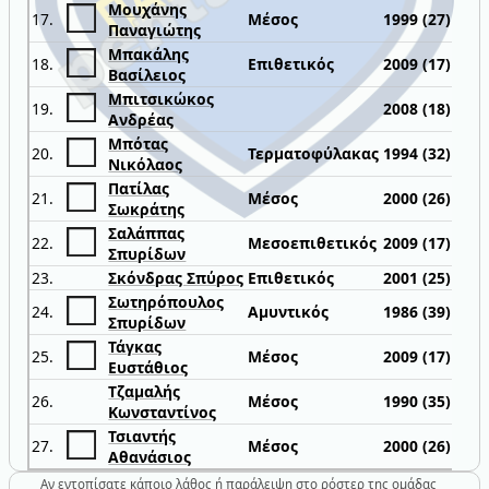
Μουχάνης
17.
Μέσος
1999 (27)
Παναγιώτης
Μπακάλης
18.
Επιθετικός
2009 (17)
Βασίλειος
Μπιτσικώκος
19.
2008 (18)
Ανδρέας
Μπότας
20.
Τερματοφύλακας
1994 (32)
Νικόλαος
Πατίλας
21.
Μέσος
2000 (26)
Σωκράτης
Σαλάππας
22.
Μεσοεπιθετικός
2009 (17)
Σπυρίδων
23.
Σκόνδρας Σπύρος
Επιθετικός
2001 (25)
Σωτηρόπουλος
24.
Αμυντικός
1986 (39)
Σπυρίδων
Τάγκας
25.
Μέσος
2009 (17)
Ευστάθιος
Τζαμαλής
26.
Μέσος
1990 (35)
Κωνσταντίνος
Τσιαντής
27.
Μέσος
2000 (26)
Αθανάσιος
Αν εντοπίσατε κάποιο λάθος ή παράλειψη στο ρόστερ της ομάδας