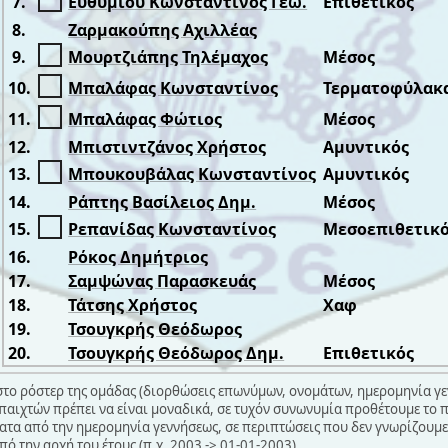
7.
Ευθυμίου Κωνσταντίνος Γεω.
Επιθετικός
8.
Ζαρμακούπης Αχιλλέας
9.
Μουρτζιάπης Τηλέμαχος
Μέσος
10.
Μπαλάφας Κωνσταντίνος
Τερματοφύλακ
11.
Μπαλάφας Φώτιος
Μέσος
12.
Μπιστιντζάνος Χρήστος
Αμυντικός
13.
Μπουκουβάλας Κωνσταντίνος
Αμυντικός
14.
Ράπτης Βασίλειος Δημ.
Μέσος
15.
Ρεπανίδας Κωνσταντίνος
Μεσοεπιθετικ
16.
Ρόκος Δημήτριος
17.
Σαμψώνας Παρασκευάς
Μέσος
18.
Τάτσης Χρήστος
Χαφ
19.
Τσουγκρής Θεόδωρος
20.
Τσουγκρής Θεόδωρος Δημ.
Επιθετικός
στο ρόστερ της ομάδας (διορθώσεις επωνύμων, ονομάτων, ημερομηνία γε
παιχτών πρέπει να είναι μοναδικά, σε τυχόν συνωνυμία προθέτουμε το 
τα από την ημερομηνία γεννήσεως, σε περιπτώσεις που δεν γνωρίζουμε
πό την αρχή του έτους (π.χ. 2003 -> 01-01-2003)