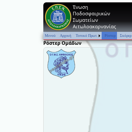
Ένωση
Ποδοσφαιρικών
Σωματείων
Αιτωλοακαρνανίας
Μενού
Αρχική
Τοπικό Πρωτ.
Ρόστερ
Σκόρερ
Ρόστερ Ομάδων