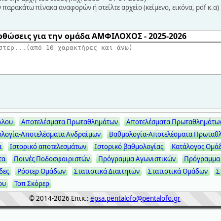
παρακάτω πίνακα αναφορών ή στείλτε αρχείο (κείμενο, εικόνα, pdf κ.α)
ρθώσεις για την ομάδα ΑΜΦΙΛΟΧΟΣ - 2025-2026
λλου
Αποτελέσματα Πρωταθλημάτων
Αποτελέσματα Πρωταθλημάτω
λογία-Αποτελέσματα Ανδραίμων
Βαθμολογία-Αποτελέσματα Πρωταθ
α
Ιστορικό αποτελεσμάτων
Ιστορικό βαθμολογίας
Κατάλογος Ομά
τα
Ποινές Ποδοσφαιριστών
Πρόγραμμα Αγωνιστικών
Πρόγραμμα
δες
Ρόστερ Ομάδων
Στατιστικά Διαιτητών
Στατιστικά Ομάδων
Σ
ου
Τοπ Σκόρερ
© 2014-2026
Επικ.:
epsa.pentalofo@pentalofo.gr