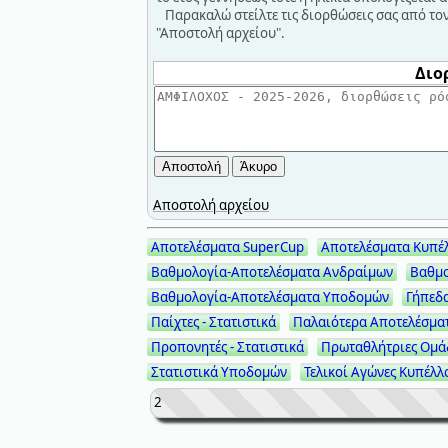
Παρακαλώ στείλτε τις διορθώσεις σας από τον 
"Αποστολή αρχείου".
Διο
Αποστολή αρχείου
Αποτελέσματα SuperCup
Αποτελέσματα Κυπέ
Βαθμολογία-Αποτελέσματα Ανδραίμων
Βαθμο
Βαθμολογία-Αποτελέσματα Υποδομών
Γήπεδ
Παίχτες - Στατιστικά
Παλαιότερα Αποτελέσμα
Προπονητές - Στατιστικά
Πρωταθλήτριες Ομά
Στατιστικά Υποδομών
Τελικοί Αγώνες Κυπέλλ
2