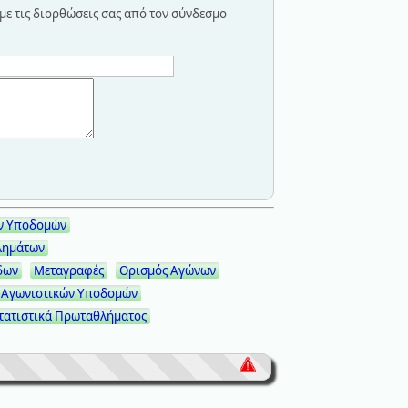
 με τις διορθώσεις σας από τον σύνδεσμο
ν Υποδομών
λημάτων
δων
Μεταγραφές
Ορισμός Αγώνων
 Αγωνιστικών Υποδομών
τατιστικά Πρωταθλήματος