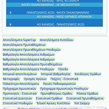
ΑΟ ΧΑΛΚΕΙΑΣ
-
ΑΡΗΣ ΑΙΤΩΛΙΚΟΥ
ΦΛΟΓΑ ΠΑΛΑΙΟΜΑΝΙΝΑΣ
-
ΑΕ ΜΕΣΟΛΟΓΓΙΟΥ
5
ΠΑΝΑΙΤΩΛΙΚΟΣ (Κ20)
-
ΦΛΟΓΑ ΠΑΛΑΙΟΜΑΝΙΝΑΣ
ΑΟ ΧΑΛΚΕΙΑΣ
-
ΝΕΟΣ ΘΕΡΜΙΟΣ ΑΠΟΛΛΩΝ
6
ΑΟ ΧΑΛΚΕΙΑΣ
-
ΠΑΝΑΙΤΩΛΙΚΟΣ (Κ20)
Αποτελέσματα SuperCup
Αποτελέσματα Κυπέλλου
Αποτελέσματα Πρωταθλημάτων
Αποτελέσματα Πρωταθλημάτων Υποδομών
Βαθμολογία-Αποτελέσματα Ανδραίμων
Βαθμολογία-Αποτελέσματα Ανδραίμων
Βαθμολογία-Αποτελέσματα Πρωταθλημάτων
Βαθμολογία-Αποτελέσματα Υποδομών
Γήπεδα
Ιστορικό αποτελεσμάτων
Ιστορικό βαθμολογίας
Κατάλογος Ομάδων
Μεταγραφές
Ορισμός Αγώνων
Παίχτες - Στατιστικά
Παλαιότερα Αποτελέσματα
Ποινές Ποδοσφαιριστών
Πρόγραμμα Αγωνιστικών
Πρόγραμμα Αγωνιστικών Υποδομών
Προπονητές - Στατιστικά
Πρωταθλήτριες Ομάδες
Ρόστερ Ομάδων
Στατιστικά Διαιτητών
Στατιστικά Ομάδων
Στατιστικά Πρωταθλήματος
Στατιστικά Υποδομών
Τελικοί Αγώνες Κυπέλλου
Τοπ Σκόρερ