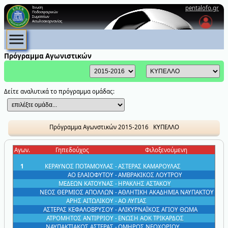
pentalofo.gr
Ένωση
Ποδοσφαιρικών
Σωματείων
Αιτωλοακαρνανίας
Πρόγραμμα Αγωνιστικών
Δείτε αναλυτικά το πρόγραμμα ομάδας:
Πρόγραμμα Αγωνστικών
2015-2016 ΚΥΠΕΛΛΟ
Αγων.
Γηπεδούχος
Φιλοξενούμενη
1
ΚΕΡΑΥΝΟΣ ΠΟΤΑΜΟΥΛΑΣ
-
ΑΣΤΕΡΑΣ ΚΑΜΑΡΟΥΛΑΣ
ΑΟ ΕΛΑΙΟΦΥΤΟΥ
-
ΑΜΒΡΑΚΙΚΟΣ ΛΟΥΤΡΟΥ
ΜΕΔΕΩΝ ΚΑΤΟΥΝΑΣ
-
ΗΡΑΚΛΗΣ ΑΣΤΑΚΟΥ
ΝΕΟΣ ΘΕΡΜΙΟΣ ΑΠΟΛΛΩΝ
-
ΑΘΛΗΤΙΚΗ ΑΚΑΔΗΜΙΑ ΝΑΥΠΑΚΤΟΥ
ΑΡΗΣ ΑΙΤΩΛΙΚΟΥ
-
ΑΟ ΛΥΓΙΑΣ
ΑΣΤΕΡΑΣ ΚΕΦΑΛΟΒΡΥΣΟΥ
-
ΑΛΙΚΥΡΝΑΪΚΟΣ ΑΓΙΟΥ ΘΩΜΑ
ΑΤΡΟΜΗΤΟΣ ΑΝΤΙΡΡΙΟΥ
-
ΕΝΩΣΗ ΑΟΚ ΤΡΙΚΑΡΔΟΣ
ΝΑΥΠΑΚΤΙΑΚΟΣ ΑΣΤΕΡΑΣ
-
ΟΜΗΡΟΣ ΝΕΟΧΩΡΙΟΥ