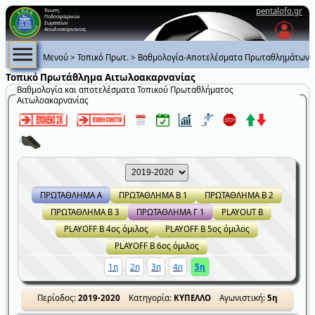
pentalofo.gr
Ένωση
Ποδοσφαιρικών
Σωματείων
Αιτωλοακαρνανίας
Μενού
>
Τοπικό Πρωτ.
>
Βαθμολογία-Αποτελέσματα Πρωταθλημάτων
Τοπικό Πρωτάθλημα Αιτωλοακαρνανίας
Βαθμολογία και αποτελέσματα Τοπικού Πρωταθλήματος
Αιτωλοακαρνανίας
ΠΡΩΤΑΘΛΗΜΑ Α
ΠΡΩΤΑΘΛΗΜΑ Β 1
ΠΡΩΤΑΘΛΗΜΑ Β 2
ΠΡΩΤΑΘΛΗΜΑ Β 3
ΠΡΩΤΑΘΛΗΜΑ Γ 1
PLAYOUT Β
PLAYOFF Β 4ος όμιλος
PLAYOFF Β 5ος όμιλος
PLAYOFF Β 6ος όμιλος
1η
2η
3η
4η
5η
Περίοδος:
2019-2020
Κατηγορία:
ΚΥΠΕΛΛΟ
Αγωνιστική:
5η