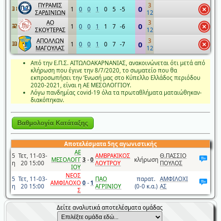
ΠΥΡΑΜΙΣ
3
0
1
0
0
1
0
5
-5
31
ΣΑΡΔΙΝΙΩΝ
12
ΑΟ
3
0
1
0
0
1
1
7
-6
32
ΣΚΟΥΤΕΡΑΣ
12
ΑΠΟΛΛΩΝ
3
0
1
0
0
1
0
7
-7
33
ΜΑΓΟΥΛΑΣ
12
Από την Ε.Π.Σ. ΑΙΤΩΛΟΑΚΑΡΝΑΝΙΑΣ, ανακοινώνεται ότι μετά από
κλήρωση που έγινε την 8/7/2020, το σωματείο που θα
εκπροσωπήσει την ‘Ενωσή μας στο Κύπελλο Ελλάδος περιόδου
2020-2021, είναι η ΑΕ ΜΕΣΟΛΟΓΓΙΟΥ.
Λόγω πανδημίας covid-19 όλα τα πρωταθλήματα ματαιώθηκαν-
διακόπηκαν.
Αποτελέσματα 5ης αγωνιστικής
ΑΕ
5
Τετ, 11-03-
ΑΜΒΡΑΚΙΚΟΣ
Θ.ΠΑΣΣΙΟ
ΜΕΣΟΛΟΓΓ
3
-
0
κλήρωση
η
20 15:00
ΛΟΥΤΡΟΥ
ΠΟΥΛΟΣ
ΙΟΥ
ΝΕΟΣ
5
Τετ, 11-03-
ΠΑΟ
παρατ.
ΑΜΦΙΛΟΧΙ
ΑΜΦΙΛΟΧΟ
0
-
1
η
20 15:00
ΑΓΡΙΝΙΟΥ
(0-0 κ.α.)
ΑΣ
Σ
Δείτε αναλυτικά αποτελέσματα ομάδας