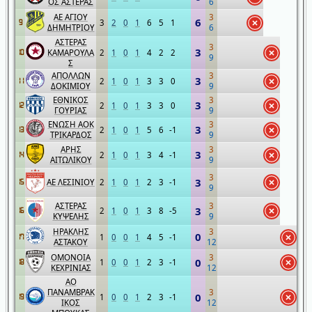
ΟΣ ΑΣΤΕΡΑΣ
6
ΑΕ ΑΓΙΟΥ
3
6
3
2
0
1
6
5
1
9
ΔΗΜΗΤΡΙΟΥ
6
ΑΣΤΕΡΑΣ
3
3
ΚΑΜΑΡΟΥΛΑ
2
1
0
1
4
2
2
10
9
Σ
ΑΠΟΛΛΩΝ
3
3
2
1
0
1
3
3
0
11
ΔΟΚΙΜΙΟΥ
9
ΕΘΝΙΚΟΣ
3
3
2
1
0
1
3
3
0
12
ΓΟΥΡΙΑΣ
9
ΕΝΩΣΗ ΑΟΚ
3
3
2
1
0
1
5
6
-1
13
ΤΡΙΚΑΡΔΟΣ
9
ΑΡΗΣ
3
3
2
1
0
1
3
4
-1
14
ΑΙΤΩΛΙΚΟΥ
9
3
3
ΑΕ ΛΕΣΙΝΙΟΥ
2
1
0
1
2
3
-1
15
9
ΑΣΤΕΡΑΣ
3
3
2
1
0
1
3
8
-5
16
ΚΥΨΕΛΗΣ
9
ΗΡΑΚΛΗΣ
3
0
1
0
0
1
4
5
-1
17
ΑΣΤΑΚΟΥ
12
ΟΜΟΝΟΙΑ
3
0
1
0
0
1
2
3
-1
18
ΚΕΧΡΙΝΙΑΣ
12
ΑΟ
ΠΑΝΑΜΒΡΑΚ
3
0
1
0
0
1
2
3
-1
19
ΙΚΟΣ
12