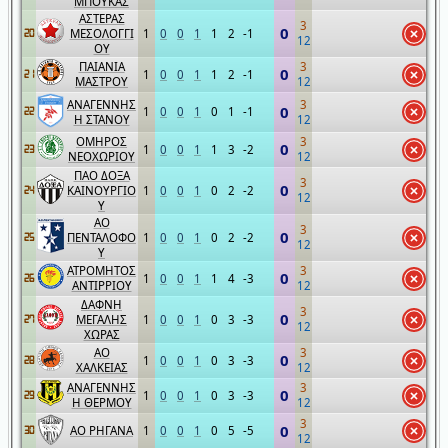
ΜΠΟΥΚΑΣ
ΑΣΤΕΡΑΣ
3
0
ΜΕΣΟΛΟΓΓΙ
1
0
0
1
1
2
-1
20
12
ΟΥ
ΠΑΙΑΝΙΑ
3
0
1
0
0
1
1
2
-1
21
ΜΑΣΤΡΟΥ
12
ΑΝΑΓΕΝΝΗΣ
3
0
1
0
0
1
0
1
-1
22
Η ΣΤΑΝΟΥ
12
ΟΜΗΡΟΣ
3
0
1
0
0
1
1
3
-2
23
ΝΕΟΧΩΡΙΟΥ
12
ΠΑΟ ΔΟΞΑ
3
0
ΚΑΙΝΟΥΡΓΙΟ
1
0
0
1
0
2
-2
24
12
Υ
ΑΟ
3
0
ΠΕΝΤΑΛΟΦΟ
1
0
0
1
0
2
-2
25
12
Υ
ΑΤΡΟΜΗΤΟΣ
3
0
1
0
0
1
1
4
-3
26
ΑΝΤΙΡΡΙΟΥ
12
ΔΑΦΝΗ
3
0
ΜΕΓΑΛΗΣ
1
0
0
1
0
3
-3
27
12
ΧΩΡΑΣ
ΑΟ
3
0
1
0
0
1
0
3
-3
28
ΧΑΛΚΕΙΑΣ
12
ΑΝΑΓΕΝΝΗΣ
3
0
1
0
0
1
0
3
-3
29
Η ΘΕΡΜΟΥ
12
3
0
ΑΟ ΡΗΓΑΝΑ
1
0
0
1
0
5
-5
30
12