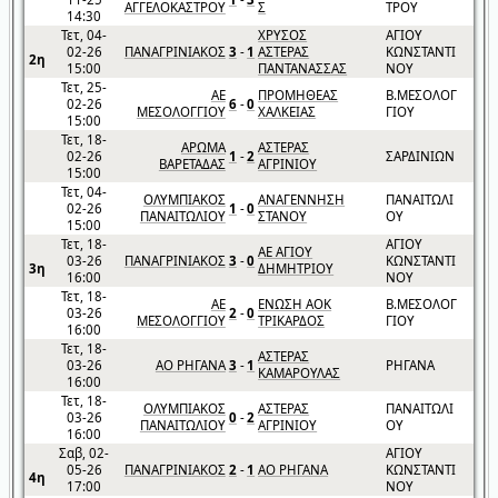
ΑΓΓΕΛΟΚΑΣΤΡΟΥ
Σ
ΤΡΟΥ
14:30
Τετ, 04-
ΧΡΥΣΟΣ
ΑΓΙΟΥ
02-26
ΠΑΝΑΓΡΙΝΙΑΚΟΣ
3
-
1
ΑΣΤΕΡΑΣ
ΚΩΝΣΤΑΝΤΙ
2η
15:00
ΠΑΝΤΑΝΑΣΣΑΣ
ΝΟΥ
Τετ, 25-
ΑΕ
ΠΡΟΜΗΘΕΑΣ
Β.ΜΕΣΟΛΟΓ
02-26
6
-
0
ΜΕΣΟΛΟΓΓΙΟΥ
ΧΑΛΚΕΙΑΣ
ΓΙΟΥ
15:00
Τετ, 18-
ΑΡΩΜΑ
ΑΣΤΕΡΑΣ
02-26
1
-
2
ΣΑΡΔΙΝΙΩΝ
ΒΑΡΕΤΑΔΑΣ
ΑΓΡΙΝΙΟΥ
15:00
Τετ, 04-
ΟΛΥΜΠΙΑΚΟΣ
ΑΝΑΓΕΝΝΗΣΗ
ΠΑΝΑΙΤΩΛΙ
02-26
1
-
0
ΠΑΝΑΙΤΩΛΙΟΥ
ΣΤΑΝΟΥ
ΟΥ
15:00
Τετ, 18-
ΑΓΙΟΥ
ΑΕ ΑΓΙΟΥ
03-26
ΠΑΝΑΓΡΙΝΙΑΚΟΣ
3
-
0
ΚΩΝΣΤΑΝΤΙ
3η
ΔΗΜΗΤΡΙΟΥ
16:00
ΝΟΥ
Τετ, 18-
ΑΕ
ΕΝΩΣΗ ΑΟΚ
Β.ΜΕΣΟΛΟΓ
03-26
2
-
0
ΜΕΣΟΛΟΓΓΙΟΥ
ΤΡΙΚΑΡΔΟΣ
ΓΙΟΥ
16:00
Τετ, 18-
ΑΣΤΕΡΑΣ
03-26
ΑΟ ΡΗΓΑΝΑ
3
-
1
ΡΗΓΑΝΑ
ΚΑΜΑΡΟΥΛΑΣ
16:00
Τετ, 18-
ΟΛΥΜΠΙΑΚΟΣ
ΑΣΤΕΡΑΣ
ΠΑΝΑΙΤΩΛΙ
03-26
0
-
2
ΠΑΝΑΙΤΩΛΙΟΥ
ΑΓΡΙΝΙΟΥ
ΟΥ
16:00
Σαβ, 02-
ΑΓΙΟΥ
05-26
ΠΑΝΑΓΡΙΝΙΑΚΟΣ
2
-
1
ΑΟ ΡΗΓΑΝΑ
ΚΩΝΣΤΑΝΤΙ
4η
17:00
ΝΟΥ