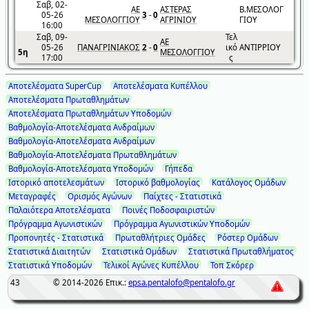
Σαβ, 02-
ΑΕ
ΑΣΤΕΡΑΣ
Β.ΜΕΣΟΛΟΓ
05-26
3
-
0
ΜΕΣΟΛΟΓΓΙΟΥ
ΑΓΡΙΝΙΟΥ
ΓΙΟΥ
16:00
Σαβ, 09-
Τελ
ΑΕ
05-26
ΠΑΝΑΓΡΙΝΙΑΚΟΣ
2
-
0
ικό
ΑΝΤΙΡΡΙΟΥ
5η
ΜΕΣΟΛΟΓΓΙΟΥ
17:00
ς
Αποτελέσματα SuperCup
Αποτελέσματα Κυπέλλου
Αποτελέσματα Πρωταθλημάτων
Αποτελέσματα Πρωταθλημάτων Υποδομών
Βαθμολογία-Αποτελέσματα Ανδραίμων
Βαθμολογία-Αποτελέσματα Ανδραίμων
Βαθμολογία-Αποτελέσματα Πρωταθλημάτων
Βαθμολογία-Αποτελέσματα Υποδομών
Γήπεδα
Ιστορικό αποτελεσμάτων
Ιστορικό βαθμολογίας
Κατάλογος Ομάδων
Μεταγραφές
Ορισμός Αγώνων
Παίχτες - Στατιστικά
Παλαιότερα Αποτελέσματα
Ποινές Ποδοσφαιριστών
Πρόγραμμα Αγωνιστικών
Πρόγραμμα Αγωνιστικών Υποδομών
Προπονητές - Στατιστικά
Πρωταθλήτριες Ομάδες
Ρόστερ Ομάδων
Στατιστικά Διαιτητών
Στατιστικά Ομάδων
Στατιστικά Πρωταθλήματος
Στατιστικά Υποδομών
Τελικοί Αγώνες Κυπέλλου
Τοπ Σκόρερ
43
© 2014-2026
Επικ.:
epsa.pentalofo@pentalofo.gr